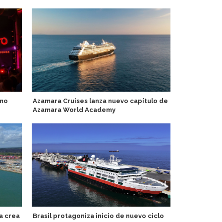
smo
Azamara Cruises lanza nuevo capítulo de
The Majestic
Azamara World Academy
costa oeste 
historia y e
a crea
Brasil protagoniza inicio de nuevo ciclo