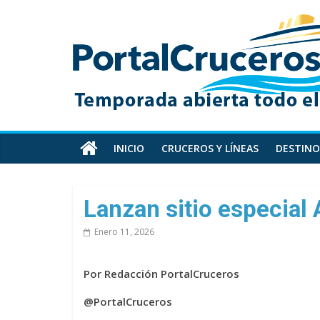
Skip
PortalCruceros
to
content
Toda
la
información
de
cruceros
en
INICIO
CRUCEROS Y LÍNEAS
DESTINO
un
solo
sitio
Lanzan sitio especial 
Enero 11, 2026
Por Redacción PortalCruceros
@PortalCruceros