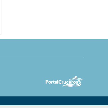
el Collection devela que
cargo en área de Experiencias del
 marcas hoteleras crean
Cliente y Estrategia de Crecimien
te categoría de cruceros
il