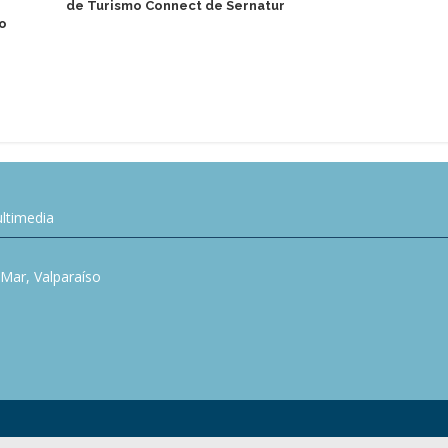
de Turismo Connect de Sernatur
Global Trav
to
principales
discretamen
de USD 40 m
ltimedia
l Mar, Valparaíso