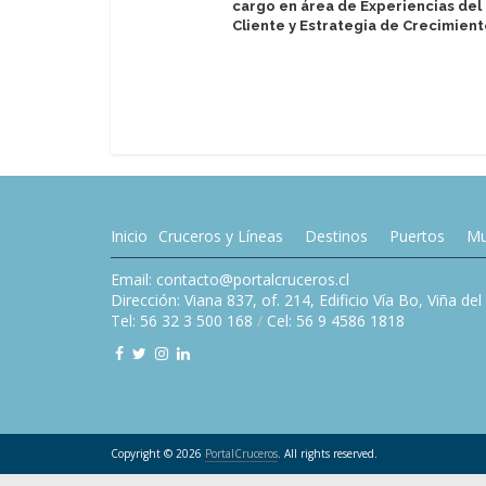
cargo en área de Experiencias del
Cliente y Estrategia de Crecimien
Inicio
Cruceros y Líneas
Destinos
Puertos
Mu
Email: contacto@portalcruceros.cl
Dirección: Viana 837, of. 214, Edificio Vía Bo, Viña de
Tel: 56 32 3 500 168
/
Cel: 56 9 4586 1818
Copyright © 2026
PortalCruceros
. All rights reserved.