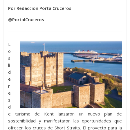
Por Redacción PortalCruceros
@PortalCruceros
L
o
s
lí
d
e
r
e
s
d
e turismo de Kent lanzaron un nuevo plan de
sostenibilidad y manifestaron las oportunidades que
ofrecen los cruces de Short Straits. El proyecto para la