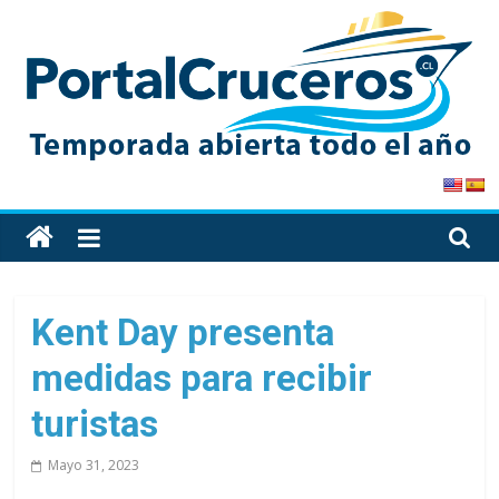
Skip
to
content
PortalCruceros
Toda
la
información
de
Kent Day presenta
cruceros
medidas para recibir
en
un
turistas
solo
sitio
Mayo 31, 2023