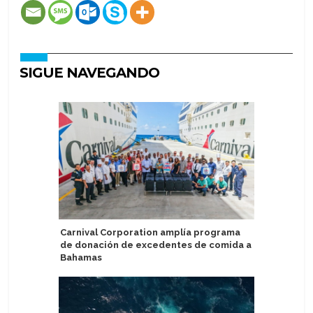
SIGUE NAVEGANDO
Carnival Corporation amplía programa
Pandaw a
de donación de excedentes de comida a
Hooghly 
Bahamas
de tres 