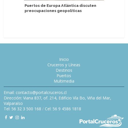
Puertos de Europa Atlántica discuten
preocupaciones geopolíticas
Holland 
Zuiderda
reciba i
Inicio
Cruceros y Líneas
Destinos
Puertos
Multimedia
Email: contacto@portalcruceros.cl
Dirección: Viana 837, of. 214, Edificio Vía Bo, Viña del Mar,
Valparaíso
Tel: 56 32 3 500 168
/
Cel: 56 9 4586 1818