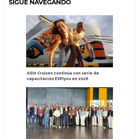
SIGUE NAVEGANDO
AIDA Cruises continúa con serie de
Royal Ca
capacitación EXPIyou en 2026
Bunch mi
Administ