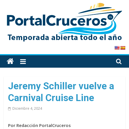
Skip
to
content
PortalCruceros
Toda
la
información
de
Jeremy Schiller vuelve a
cruceros
Carnival Cruise Line
en
un
Diciembre 4, 2024
solo
sitio
Por Redacción PortalCruceros