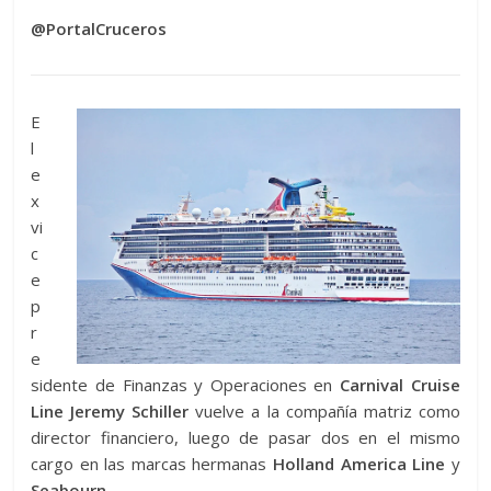
@PortalCruceros
E
l
e
x
vi
c
e
p
r
e
sidente de Finanzas y Operaciones en
Carnival Cruise
Line
Jeremy Schiller
vuelve a la compañía matriz como
director financiero, luego de pasar dos en el mismo
cargo en las marcas hermanas
Holland America Line
y
Seabourn.