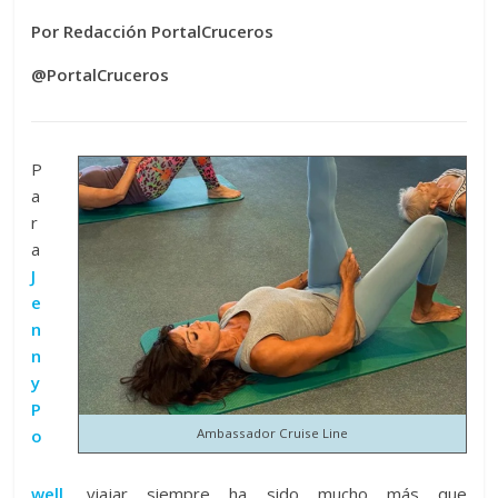
Por Redacción PortalCruceros
@PortalCruceros
P
a
r
a
J
e
n
n
y
P
o
Ambassador Cruise Line
well
,
viajar siempre ha sido mucho más que