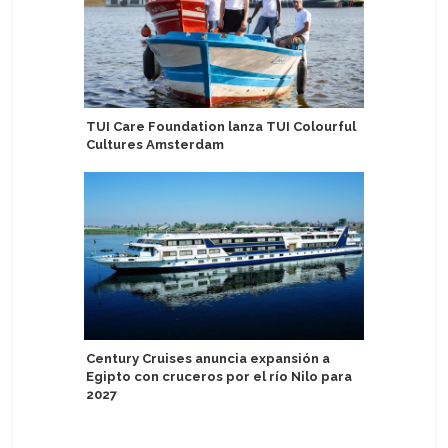
TUI Care Foundation lanza TUI Colourful
Cabo Ver
Cultures Amsterdam
proyectos
Century Cruises anuncia expansión a
Carnival
Egipto con cruceros por el río Nilo para
aniversar
2027
embajada