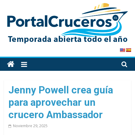
Skip
to
content
PortalCruceros
Toda
la
información
de
Jenny Powell crea guía
cruceros
para aprovechar un
en
un
crucero Ambassador
solo
sitio
Noviembre 29, 2025