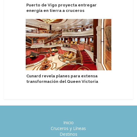
Puerto de Vigo proyecta entregar
Eximen a
energía en tierra a cruceros
por dere
Cunard revela planes para extensa
Italia: C
transformación del Queen Victoria
energía e
Inicio
Cruceros y Líneas
Destinos