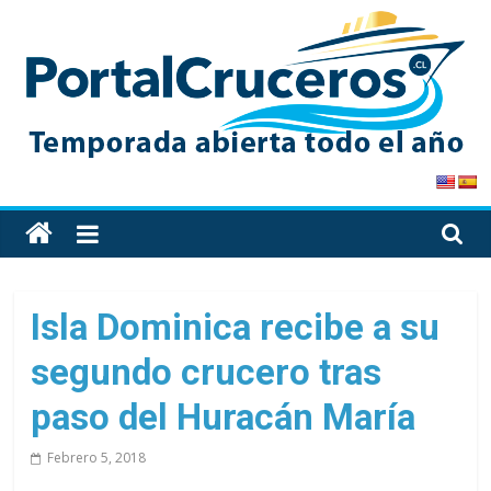
Skip
to
content
PortalCruceros
Toda
la
información
de
Isla Dominica recibe a su
cruceros
segundo crucero tras
en
un
paso del Huracán María
solo
sitio
Febrero 5, 2018