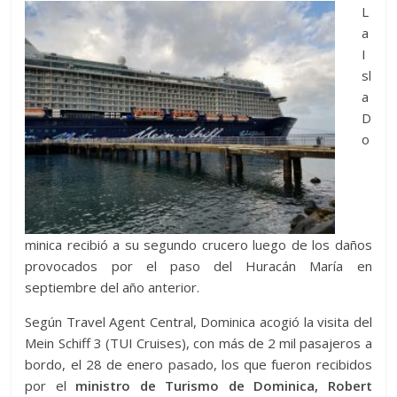
L
a
I
sl
a
D
o
minica recibió a su segundo crucero luego de los daños
provocados por el paso del Huracán María en
septiembre del año anterior.
Según Travel Agent Central, Dominica acogió la visita del
Mein Schiff 3 (TUI Cruises), con más de 2 mil pasajeros a
bordo, el 28 de enero pasado, los que fueron recibidos
por el
ministro de Turismo de Dominica, Robert