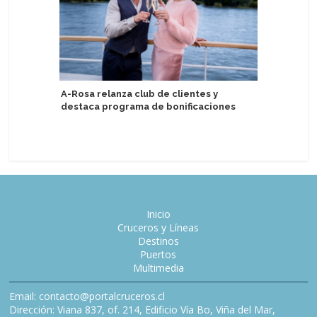
A-Rosa relanza club de clientes y
Holland 
destaca programa de bonificaciones
Zuiderda
reciba i
Inicio
Cruceros y Líneas
Destinos
Puertos
Multimedia
Email: contacto@portalcruceros.cl
Dirección: Viana 837, of. 214, Edificio Vía Bo, Viña del Mar,