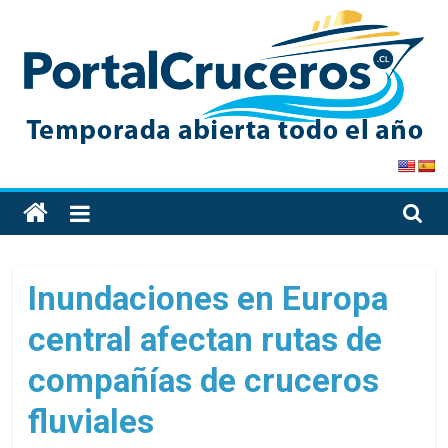
Skip
to
content
PortalCruceros
Toda
la
información
de
Inundaciones en Europa
cruceros
central afectan rutas de
en
un
compañías de cruceros
solo
sitio
fluviales