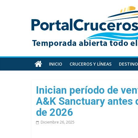
Skip
PortalCruceros
to
content
Toda
la
información
de
cruceros
en
INICIO
CRUCEROS Y LÍNEAS
DESTINO
un
solo
sitio
Inician período de ven
A&K Sanctuary antes 
de 2026
Diciembre 26, 2025