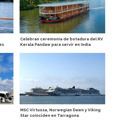
Celebran ceremonia de botadura del RV
Develan amp
es
Kerala Pandaw para servir en India
sofisticada
MSC Virtuosa, Norwegian Dawn y Viking
Cruiseline 
Star coinciden en Tarragona
en tendenci