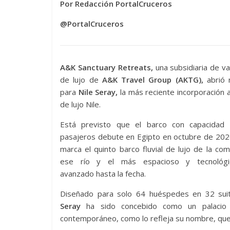
Por Redacción PortalCruceros
@PortalCruceros
A&K Sanctuary Retreats,
una subsidiaria de v
de lujo de
A&K Travel Group (AKTG),
abrió 
para
Nile Seray,
la más reciente incorporación a
de lujo Nile.
Está previsto que el barco con capacidad
pasajeros debute en Egipto en octubre de 202
marca el quinto barco fluvial de lujo de la co
ese río y el más espacioso y tecnológi
avanzado hasta la fecha.
Diseñado para solo 64 huéspedes en 32 sui
Seray
ha sido concebido como un palacio 
contemporáneo, como lo refleja su nombre, que 