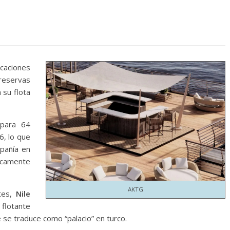
acaciones
reservas
 su flota
 para 64
6, lo que
mpañía en
camente
AKTG
tes,
Nile
flotante
se traduce como “palacio” en turco.