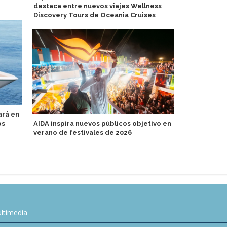
destaca entre nuevos viajes Wellness
Dawn requie
Discovery Tours de Oceania Cruises
para atenci
ará en
os
AIDA inspira nuevos públicos objetivo en
Viaje gourm
verano de festivales de 2026
bordo del A
ltimedia