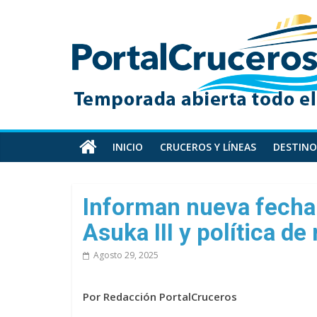
Skip
PortalCruceros
to
content
Toda
la
información
de
cruceros
en
INICIO
CRUCEROS Y LÍNEAS
DESTINO
un
solo
sitio
Informan nueva fecha p
Asuka III y política d
Agosto 29, 2025
Por Redacción PortalCruceros