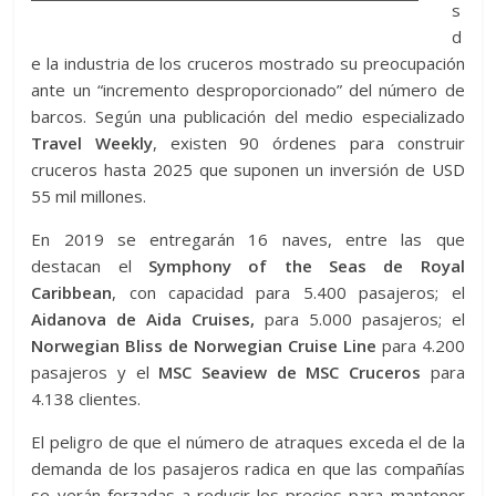
s
d
e la industria de los cruceros mostrado su preocupación
ante un “incremento desproporcionado” del número de
barcos. Según una publicación del medio especializado
Travel Weekly
, existen 90 órdenes para construir
cruceros hasta 2025 que suponen un inversión de USD
55 mil millones.
En 2019 se entregarán 16 naves, entre las que
destacan el
Symphony of the Seas de Royal
Caribbean
, con capacidad para 5.400 pasajeros; el
Aidanova de Aida Cruises,
para 5.000 pasajeros; el
Norwegian Bliss de Norwegian Cruise Line
para 4.200
pasajeros y el
MSC Seaview de MSC Cruceros
para
4.138 clientes.
El peligro de que el número de atraques exceda el de la
demanda de los pasajeros radica en que las compañías
se verán forzadas a reducir los precios para mantener