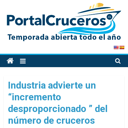
Skip
to
content
PortalCruceros
Toda
la
información
de
Industria advierte un
cruceros
“incremento
en
un
desproporcionado ” del
solo
sitio
número de cruceros