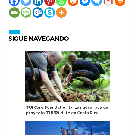
SIGUE NAVEGANDO
TUI Care Foundation lanza nueva fase de
Nueva ge
proyecto TUI Wildlife en Costa Rica
amplía u