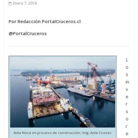
Enero 7, 2018
Por Redacción PortalCruceros.cl
@PortalCruceros
L
o
s
in
v
e
r
s
o
r
Aida Nova en proceso de construcción. Img: Aida Cruises
e