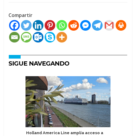
Compartir
SIGUE NAVEGANDO
Holland America Line amplía acceso a
Regent S