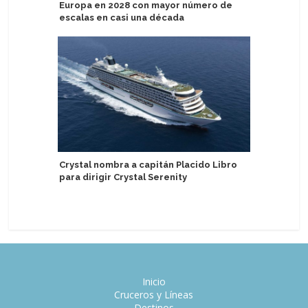
Europa en 2028 con mayor número de
nuevos p
escalas en casi una década
después 
Crystal nombra a capitán Placido Libro
Groenlan
para dirigir Crystal Serenity
kilos de
de Ittoq
Inicio
Cruceros y Líneas
Destinos