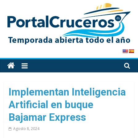
Skip
to
content
PortalCruceros
Toda
la
información
de
Implementan Inteligencia
cruceros
Artificial en buque
en
un
Bajamar Express
solo
sitio
Agosto 8, 2024