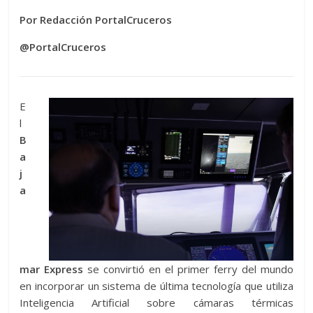
Por Redacción PortalCruceros
@PortalCruceros
E
l
B
a
j
a
mar Express
se convirtió en el primer ferry del mundo
en incorporar un sistema de última tecnología que utiliza
Inteligencia Artificial sobre cámaras térmicas