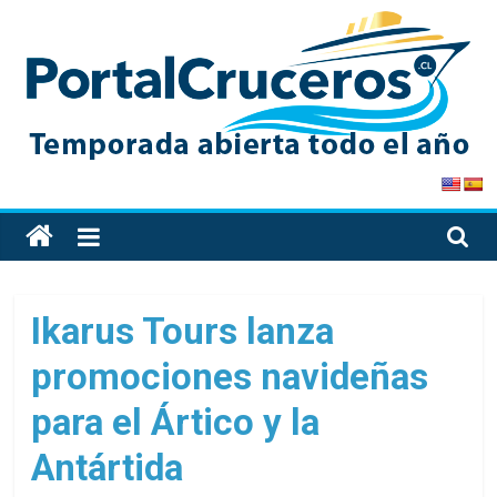
Skip
to
content
PortalCruceros
Toda
la
información
de
Ikarus Tours lanza
cruceros
promociones navideñas
en
un
para el Ártico y la
solo
sitio
Antártida