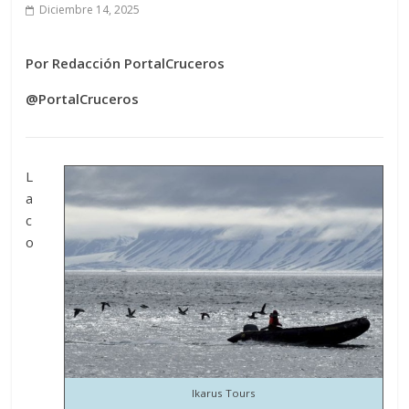
Diciembre 14, 2025
Por Redacción PortalCruceros
@PortalCruceros
L
a
c
o
Ikarus Tours