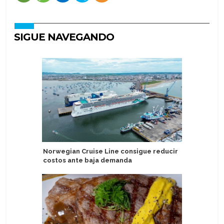
SIGUE NAVEGANDO
Norwegian Cruise Line consigue reducir
Regent S
costos ante baja demanda
alianza 