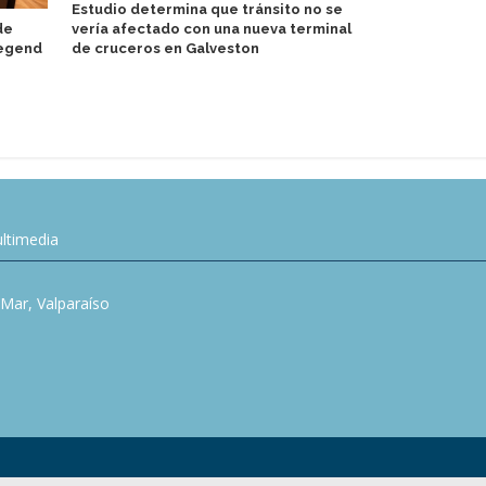
Estudio determina que tránsito no se
Emerald Cru
de
vería afectado con una nueva terminal
exclusivo p
Legend
de cruceros en Galveston
de habla hi
ltimedia
l Mar, Valparaíso