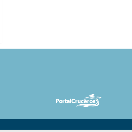
ises & Tours presenta viaje
or el Ródano para huéspedes
Starboard presenta experiencias
spana y portuguesa
venta emblemáticas a bordo del 
of the Seas