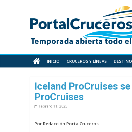
Skip
PortalCruceros
to
content
Toda
la
información
de
cruceros
en
INICIO
CRUCEROS Y LÍNEAS
DESTINO
un
solo
sitio
Iceland ProCruises se
ProCruises
Febrero 11, 2025
Por Redacción PortalCruceros