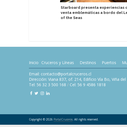
Starboard presenta experiencias 
venta emblemáticas a bordo del 
of the Seas
Inicio
Cruceros y Líneas
Destinos
Puertos
Mu
Email: contacto@portalcruceros.cl
Dirección: Viana 837, of. 214, Edificio Vía Bo, Viña de
Tel: 56 32 3 500 168
/
Cel: 56 9 4586 1818
Copyright © 2026
PortalCruceros
. All rights reserved.