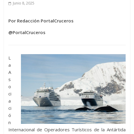
Junio 8, 2025
Por Redacción PortalCruceros
@PortalCruceros
L
a
A
s
o
ci
a
ci
ó
n
Internacional de Operadores Turísticos de la Antártida