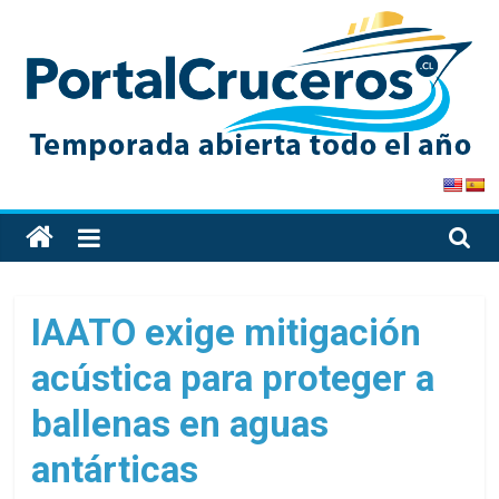
Skip
to
content
PortalCruceros
Toda
la
información
de
IAATO exige mitigación
cruceros
acústica para proteger a
en
un
ballenas en aguas
solo
sitio
antárticas