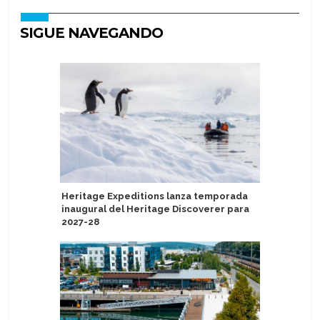
SIGUE NAVEGANDO
Heritage Expeditions lanza temporada
Carnival
inaugural del Heritage Discoverer para
con prog
2027-28
para ases