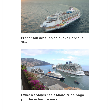
Presentan detalles de nuevo Cordelia
Scenic de
Sky
de lujo en
Pacífico 
Eximen a viajes hacia Madeira de pago
por derechos de emisión
Arrestan
en Puert
crucero