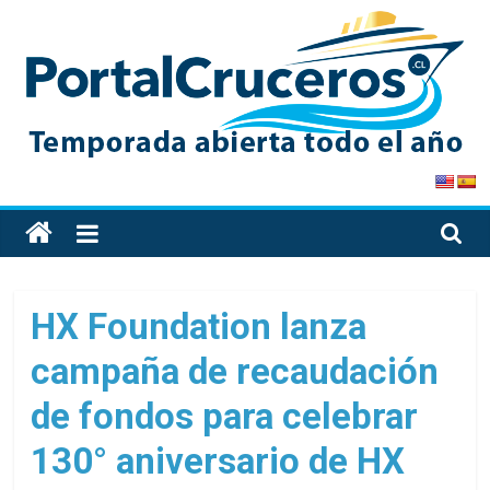
Skip
to
content
PortalCruceros
Toda
la
información
de
HX Foundation lanza
cruceros
campaña de recaudación
en
un
de fondos para celebrar
solo
sitio
130° aniversario de HX