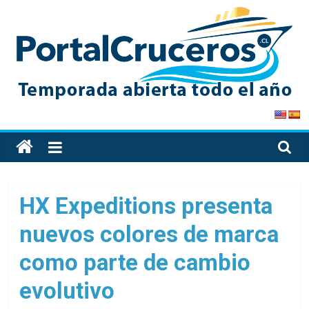
Skip
to
content
PortalCruceros
Toda
la
información
de
HX Expeditions presenta
cruceros
nuevos colores de marca
en
un
como parte de cambio
solo
sitio
evolutivo