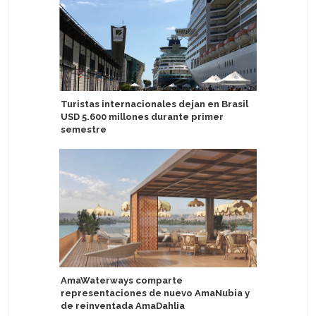
Turistas internacionales dejan en Brasil
Asuka II 
USD 5.600 millones durante primer
la Costa 
semestre
TUI Cruc
AmaWaterways comparte
CSD de B
representaciones de nuevo AmaNubia y
de reinventada AmaDahlia