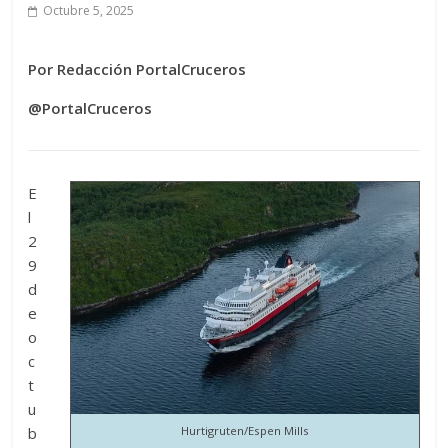
Octubre 5, 2025
Por Redacción PortalCruceros
@PortalCruceros
E
l
2
9
d
e
o
c
t
u
b
Hurtigruten/Espen Mills