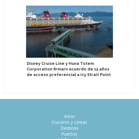
Yusen Cr
Disney Cruise Line y Huna Totem
artistas 
Corporation firmarn acuerdo de 15 años
de acceso preferencial a Icy Strait Point
Inicio
Cruceros y Líneas
Destinos
Puertos