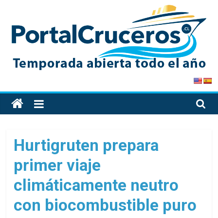
Skip
to
content
PortalCruceros
Toda
la
información
de
Hurtigruten prepara
cruceros
primer viaje
en
un
climáticamente neutro
solo
sitio
con biocombustible puro