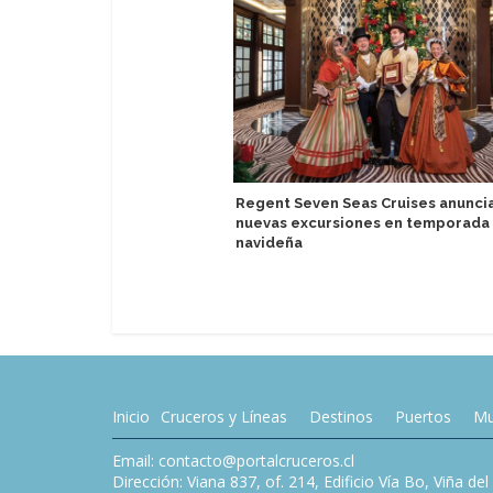
Regent Seven Seas Cruises anuncia
nuevas excursiones en temporada
navideña
Inicio
Cruceros y Líneas
Destinos
Puertos
Mu
Email: contacto@portalcruceros.cl
Dirección: Viana 837, of. 214, Edificio Vía Bo, Viña de