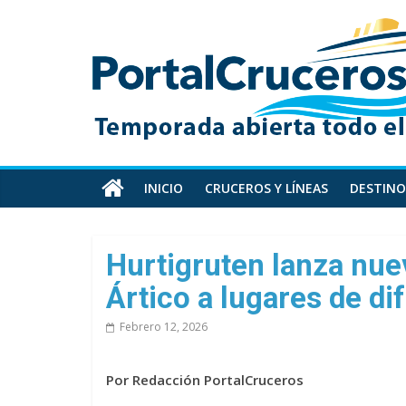
Skip
PortalCruceros
to
content
Toda
la
información
de
cruceros
en
INICIO
CRUCEROS Y LÍNEAS
DESTINO
un
solo
sitio
Hurtigruten lanza nuev
Ártico a lugares de di
Febrero 12, 2026
Por Redacción PortalCruceros