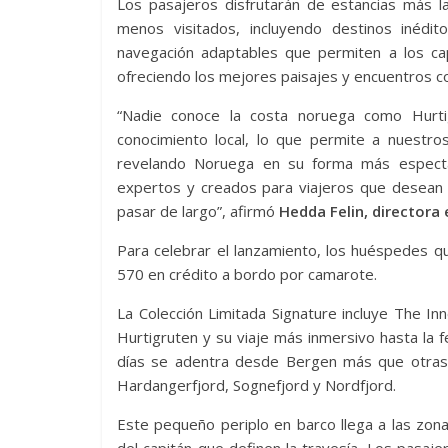
Los pasajeros disfrutarán de estancias más
menos visitados, incluyendo destinos inédi
navegación adaptables que permiten a los capi
ofreciendo los mejores paisajes y encuentros co
“Nadie conoce la costa noruega como Hurti
conocimiento local, lo que permite a nuestros
revelando Noruega en su forma más espectac
expertos y creados para viajeros que desean 
pasar de largo”, afirmó
Hedda Felin, directora 
Para celebrar el lanzamiento, los huéspedes q
570 en crédito a bordo por camarote.
La Colección Limitada Signature incluye The Inn
Hurtigruten y su viaje más inmersivo hasta la
días se adentra desde Bergen más que otras l
Hardangerfjord, Sognefjord y Nordfjord.
Este pequeño periplo en barco llega a las zon