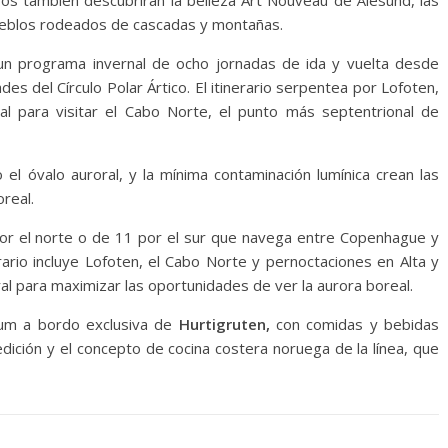
eros también descubrirán la belleza Art Nouveau de Ålesund, las
 pueblos rodeados de cascadas y montañas.
 un programa invernal de ocho jornadas de ida y vuelta desde
s del Círculo Polar Ártico. El itinerario serpentea por Lofoten,
al para visitar el Cabo Norte, el punto más septentrional de
 el óvalo auroral, y la mínima contaminación lumínica crean las
real.
 por el norte o de 11 por el sur que navega entre Copenhague y
rario incluye Lofoten, el Cabo Norte y pernoctaciones en Alta y
al para maximizar las oportunidades de ver la aurora boreal.
mium a bordo exclusiva de
Hurtigruten,
con comidas y bebidas
edición y el concepto de cocina costera noruega de la línea, que