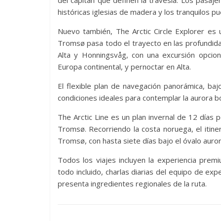
del capitán que definen la travesía. Los pasaj
históricas iglesias de madera y los tranquilos
Nuevo también, The Arctic Circle Explorer es
Tromsø pasa todo el trayecto en las profundidade
Alta y Honningsvåg, con una excursión opcion
Europa continental, y pernoctar en Alta.
El flexible plan de navegación panorámica, bajo
condiciones ideales para contemplar la aurora bo
The Arctic Line es un plan invernal de 12 días
Tromsø. Recorriendo la costa noruega, el itine
Tromsø, con hasta siete días bajo el óvalo auror
Todos los viajes incluyen la experiencia pre
todo incluido, charlas diarias del equipo de exp
presenta ingredientes regionales de la ruta.