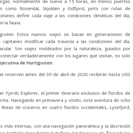
 largas, normalmente de nueve a 15 horas, en menos puertos
tos como Rosendal, Skjolden y Eidfjord, junto con rutas de
tanes definir cada viaje a las condiciones climáticas del día,
n la fauna.
gruten. Estos nuevos viajes se basan en generaciones de
 capitanes modificar cada travesía a las condiciones del día,
ular. Son viajes moldeados por la naturaleza, guiados por
conectar verdaderamente con los lugares que visitan, no solo
ejecutiva de Hurtigruten.
ue reserven antes del 30 de abril de 2026 recibirán hasta USD
er Fjords Explorer, el primer itinerario exclusivo de fiordos de
 fecha. Navegando en primavera y otoño, esta aventura de ocho
íneas de cruceros en cuatro fiordos occidentales, Lysefjord,
as más internas, con una navegación panorámica y la discreción