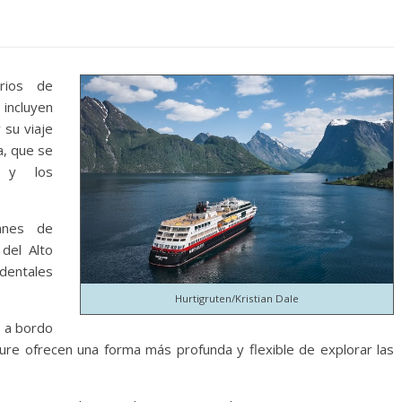
rios de
 incluyen
 su viaje
a, que se
s y los
anes de
del Alto
identales
Hurtigruten/Kristian Dale
8 a bordo
ture ofrecen una forma más profunda y flexible de explorar las