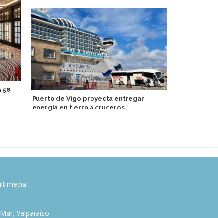
 56
Puerto de Vigo proyecta entregar
TUI Care Fo
energía en tierra a cruceros
Cultures A
ltimedia
l Mar, Valparaíso