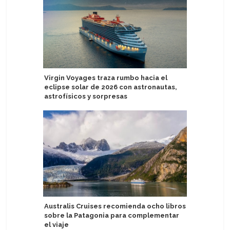
Virgin Voyages traza rumbo hacia el
Disney C
eclipse solar de 2026 con astronautas,
Corporat
astrofísicos y sorpresas
de acceso
Australis Cruises recomienda ocho libros
Atlas Oc
sobre la Patagonia para complementar
realizar
el viaje
por el M