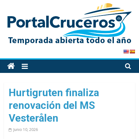
Skip
to
content
PortalCruceros
Toda
la
información
de
Hurtigruten finaliza
cruceros
renovación del MS
en
un
Vesterålen
solo
sitio
Junio 10, 2026