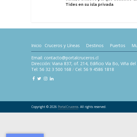
Tides en su isla privada
Inicio
Cruceros y Líneas
Destinos
Puertos
Mu
Email: contacto@portalcruceros.cl
Dirección: Viana 837, of. 214, Edificio Vía Bo, Viña de
Tel: 56 32 3 500 168
/
Cel: 56 9 4586 1818
Copyright © 2026
PortalCruceros
. All rights reserved.