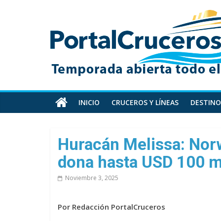
Skip
PortalCruceros
to
content
Toda
la
información
de
cruceros
en
INICIO
CRUCEROS Y LÍNEAS
DESTINO
un
solo
sitio
Huracán Melissa: Nor
dona hasta USD 100 mi
Noviembre 3, 2025
Por Redacción PortalCruceros