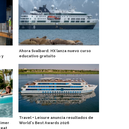
Ahora Svalbard: HX lanza nuevo curso
Brasil prota
 y
educativo gratuito
de Turismo 
Travel + Leisure anuncia resultados de
Prana by At
rimer
World's Best Awards 2026
Charters en 
reat