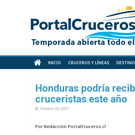
Skip
PortalCruceros
to
content
Toda
la
información
de
cruceros
en
INICIO
CRUCEROS Y LÍNEAS
DESTINO
un
solo
sitio
Honduras podría recib
cruceristas este año
Octubre 20, 2017
Por Redacción PortalCruceros.cl