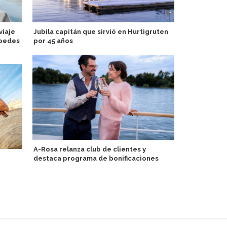
viaje
Jubila capitán que sirvió en Hurtigruten
Van Loon inv
spedes
por 45 años
mercados n
Nobleman
A-Rosa relanza club de clientes y
destaca programa de bonificaciones
Egipto se s
recalada a 
Voyages