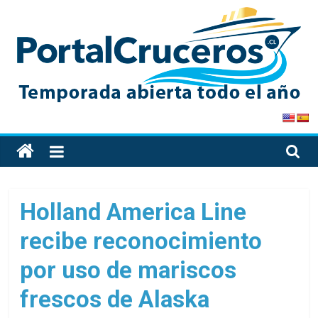
Skip
to
content
PortalCruceros
Toda
la
información
de
Holland America Line
cruceros
recibe reconocimiento
en
un
por uso de mariscos
solo
sitio
frescos de Alaska