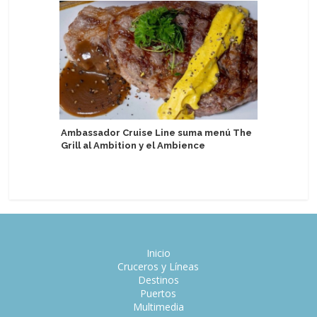
Ambassador Cruise Line suma menú The
Grill al Ambition y el Ambience
Suman nu
entre Es
Inicio
Cruceros y Líneas
Destinos
Puertos
Multimedia