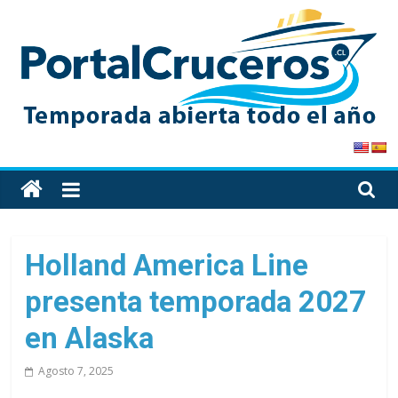
Skip
to
content
PortalCruceros
Toda
la
información
de
Holland America Line
cruceros
presenta temporada 2027
en
un
en Alaska
solo
sitio
Agosto 7, 2025