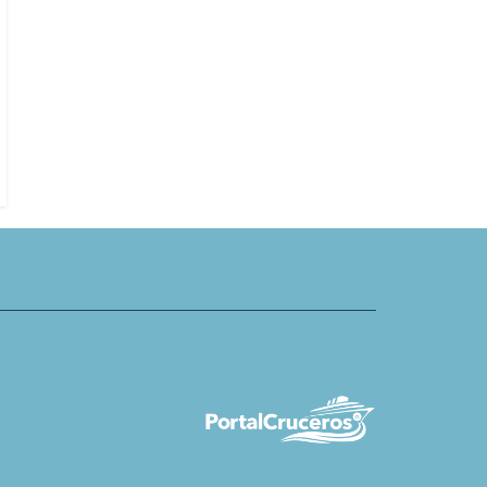
mia de TUI Care Foundation
MSC Virtuosa, Norwegian Dawn y V
ertas en Hanoi
Star coinciden en Tarragona