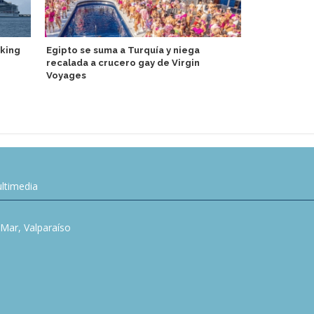
iking
Egipto se suma a Turquía y niega
Nueva acade
recalada a crucero gay de Virgin
abre sus pu
Voyages
ltimedia
l Mar, Valparaíso