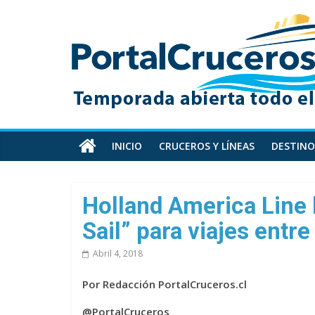
Skip
PortalCruceros
to
content
Toda
la
información
de
cruceros
en
INICIO
CRUCEROS Y LÍNEAS
DESTINO
un
solo
sitio
Holland America Line
Sail” para viajes entr
Abril 4, 2018
Por Redacción PortalCruceros.cl
@PortalCruceros