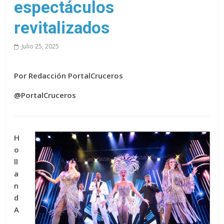
espectáculos
revitalizados
Julio 25, 2025
Por Redacción PortalCruceros
@PortalCruceros
H
o
ll
a
n
d
A