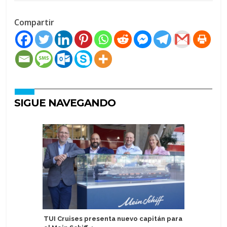
Compartir
SIGUE NAVEGANDO
TUI Cruises presenta nuevo capitán para
Asuka II 