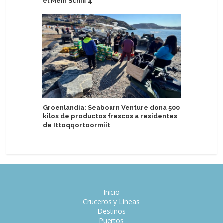
el Mein Schiff 4
la Costa 
Groenlandia: Seabourn Venture dona 500
Egipto se
kilos de productos frescos a residentes
recalada 
de Ittoqqortoormiit
Voyages
Inicio
Cruceros y Líneas
Destinos
Puertos