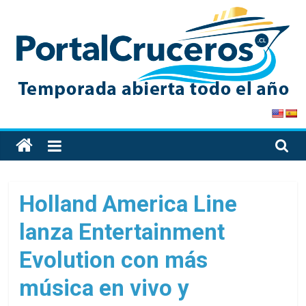
Skip
to
content
PortalCruceros
Toda
la
información
de
Holland America Line
cruceros
lanza Entertainment
en
un
Evolution con más
solo
sitio
música en vivo y