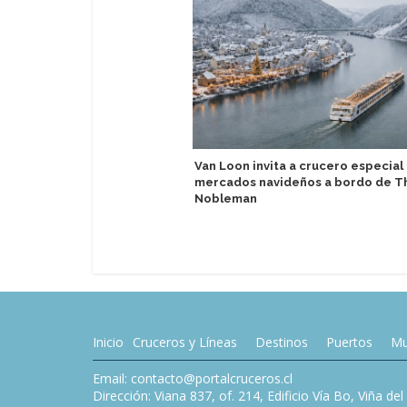
Van Loon invita a crucero especial
mercados navideños a bordo de T
Nobleman
Inicio
Cruceros y Líneas
Destinos
Puertos
Mu
Email: contacto@portalcruceros.cl
Dirección: Viana 837, of. 214, Edificio Vía Bo, Viña de