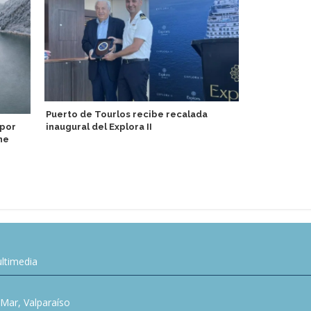
Puerto de Tourlos recibe recalada
Sail Croatia
 por
inaugural del Explora II
temáticos d
he
ltimedia
l Mar, Valparaíso