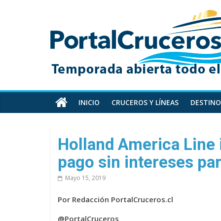
Skip
PortalCruceros
to
content
Toda
la
información
de
cruceros
en
INICIO
CRUCEROS Y LÍNEAS
DESTINO
un
solo
sitio
Holland America Line
pago sin intereses pa
Mayo 15, 2019
Por Redacción PortalCruceros.cl
@PortalCruceros