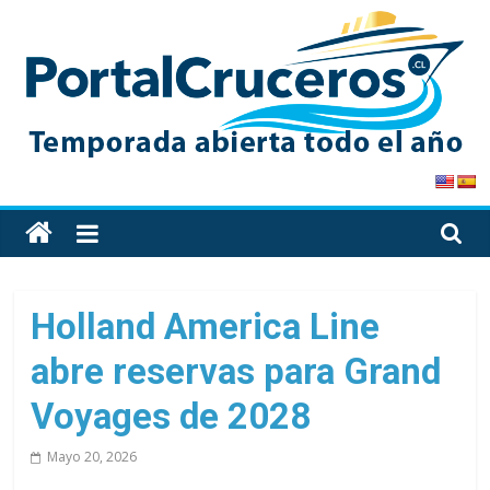
Skip
to
content
PortalCruceros
Toda
la
información
de
Holland America Line
cruceros
abre reservas para Grand
en
un
Voyages de 2028
solo
sitio
Mayo 20, 2026