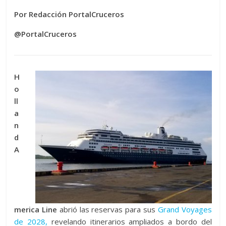
Por Redacción PortalCruceros
@PortalCruceros
H
o
ll
a
n
d
A
merica Line
abrió las reservas para sus
Grand Voyages
de 2028,
revelando itinerarios ampliados a bordo del