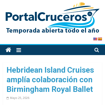
Skip
to
content
PortalCruceros
Toda
la
información
de
Hebridean Island Cruises
cruceros
amplía colaboración con
en
un
Birmingham Royal Ballet
solo
sitio
Mayo 25, 2026