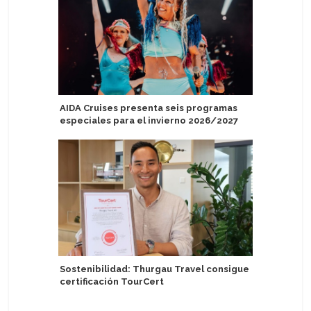
AIDA Cruises presenta seis programas
Presenta
especiales para el invierno 2026/2027
Sky
Sostenibilidad: Thurgau Travel consigue
Italia: C
certificación TourCert
energía e