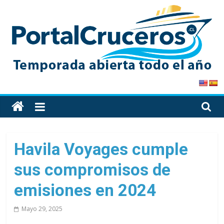
Skip
to
content
PortalCruceros
Toda
la
información
de
Havila Voyages cumple
cruceros
sus compromisos de
en
un
emisiones en 2024
solo
sitio
Mayo 29, 2025