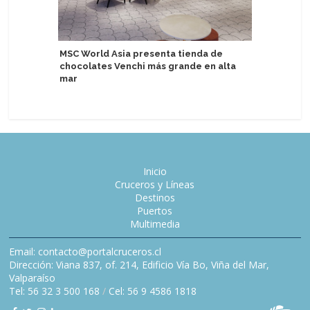
Pandaw a
MSC World Asia presenta tienda de
Hooghly 
chocolates Venchi más grande en alta
de tres 
mar
Inicio
Cruceros y Líneas
Destinos
Puertos
Multimedia
Email: contacto@portalcruceros.cl
Dirección: Viana 837, of. 214, Edificio Vía Bo, Viña del Mar,
Valparaíso
Tel: 56 32 3 500 168
/
Cel: 56 9 4586 1818