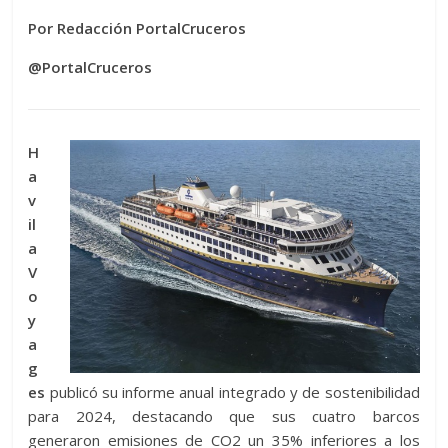
Por Redacción PortalCruceros
@PortalCruceros
H
a
v
il
a
V
o
y
a
g
es
publicó su informe anual integrado y de sostenibilidad
para 2024, destacando que sus cuatro barcos
generaron emisiones de CO2 un 35% inferiores a los