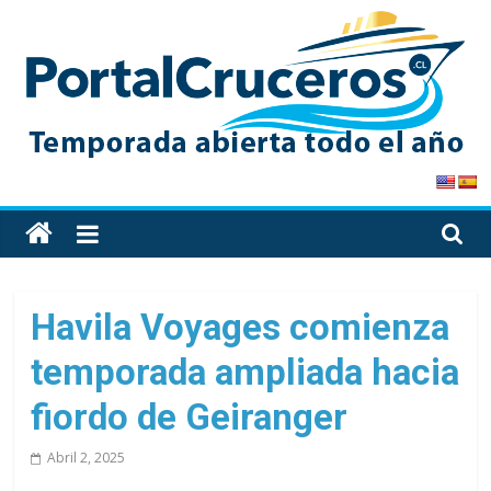
Skip
to
content
PortalCruceros
Toda
la
información
de
Havila Voyages comienza
cruceros
temporada ampliada hacia
en
un
fiordo de Geiranger
solo
sitio
Abril 2, 2025