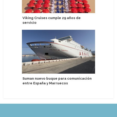
Viking Cruises cumple 29 años de
Sostenib
servicio
certifica
Suman nuevo buque para comunicación
P&O Crui
entre España y Marruecos
Keel & Co