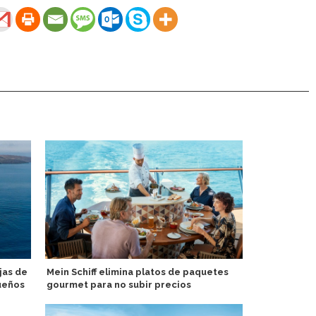
jas de
Mein Schiff elimina platos de paquetes
Havila Voya
ueños
gourmet para no subir precios
agente gene