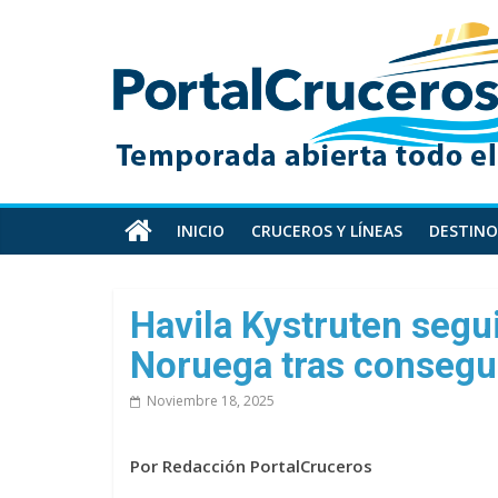
Skip
PortalCruceros
to
content
Toda
la
información
de
cruceros
en
INICIO
CRUCEROS Y LÍNEAS
DESTINO
un
solo
sitio
Havila Kystruten segu
Noruega tras consegu
Noviembre 18, 2025
Por Redacción PortalCruceros