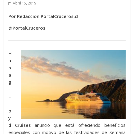
Abril 15, 2019
Por Redacción PortalCruceros.cl
@PortalCruceros
H
a
p
a
g
-
L
l
o
y
d Cruises
anunció que está ofreciendo beneficios
especiales con motivo de las festividades de Semana