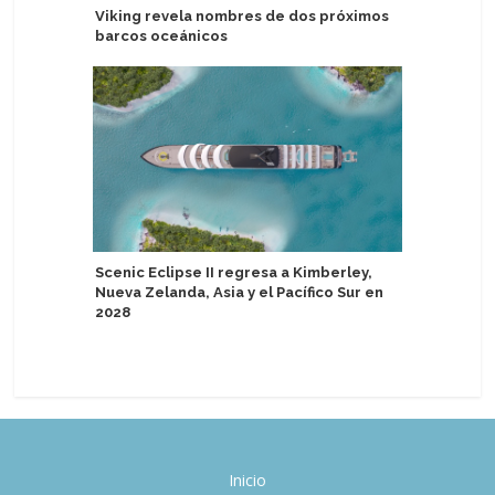
Viking revela nombres de dos próximos
Dubrovnik
barcos oceánicos
primer s
Scenic Eclipse II regresa a Kimberley,
Agente d
Nueva Zelanda, Asia y el Pacífico Sur en
puntos e
2028
P&O Crui
Inicio