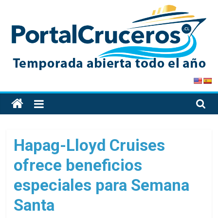
Skip
to
content
PortalCruceros
Toda
la
información
de
Hapag-Lloyd Cruises
cruceros
ofrece beneficios
en
un
especiales para Semana
solo
sitio
Santa