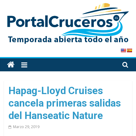
Skip
to
content
PortalCruceros
Toda
la
información
de
Hapag-Lloyd Cruises
cruceros
cancela primeras salidas
en
un
del Hanseatic Nature
solo
sitio
Marzo 29, 2019