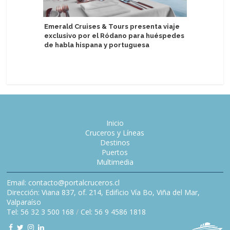
Emerald Cruises & Tours presenta viaje
MSC Cruc
exclusivo por el Ródano para huéspedes
campaña 
de habla hispana y portuguesa
Brasil
Inicio
Cruceros y Líneas
Destinos
Puertos
Multimedia
Email: contacto@portalcruceros.cl
Dirección: Viana 837, of. 214, Edificio Vía Bo, Viña del Mar,
Valparaíso
Tel: 56 32 3 500 168
/
Cel: 56 9 4586 1818