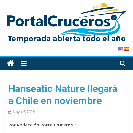
Skip
to
content
PortalCruceros
Toda
la
información
de
Hanseatic Nature llegará
cruceros
a Chile en noviembre
en
un
Mayo 6, 2019
solo
sitio
Por Redacción PortalCruceros.cl