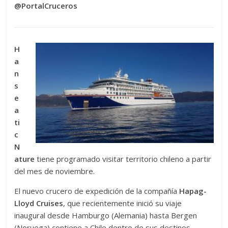
@PortalCruceros
H
a
n
s
e
a
ti
c
N
ature
tiene programado visitar territorio chileno a partir
del mes de noviembre.
El nuevo crucero de expedición de la compañía
Hapag-
Lloyd Cruises
, que recientemente inició su viaje
inaugural desde Hamburgo (Alemania) hasta Bergen
(Noruega) contiene a Chile dentro de sus destinos,