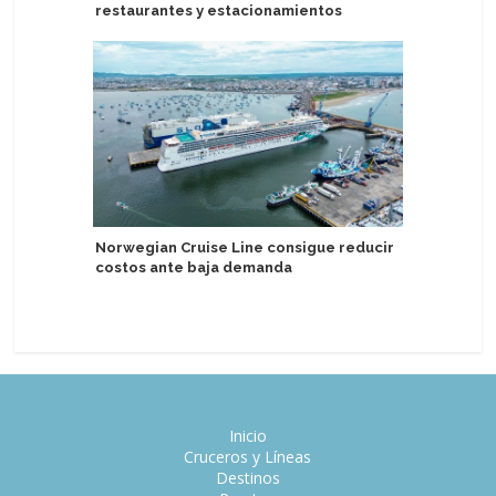
restaurantes y estacionamientos
social e
estatale
Norwegian Cruise Line consigue reducir
costos ante baja demanda
Tripulant
detenido
Inicio
Cruceros y Líneas
Destinos