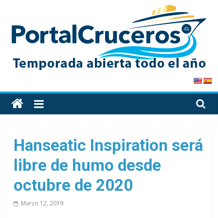
Skip
to
content
PortalCruceros
Toda
la
información
de
Hanseatic Inspiration será
cruceros
libre de humo desde
en
un
octubre de 2020
solo
sitio
Marzo 12, 2019