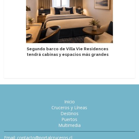
Segundo barco de Villa Vie Residences
tendrá cabinas y espacios más grandes
Factor d
en segun
Inicio
Cruceros y Líneas
Destinos
Puertos
Multimedia
Email: contacto@portalcruceros.cl