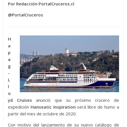
Por Redacción PortalCruceros.cl
@PortalCruceros
H
a
p
a
g
-
L
l
o
yd Cruises
anunció que su próximo crucero de
expedición
Hanseatic Inspiration
será libre de humo a
partir del mes de octubre de 2020.
Con motivo del lanzamiento de su nuevo catálogo de