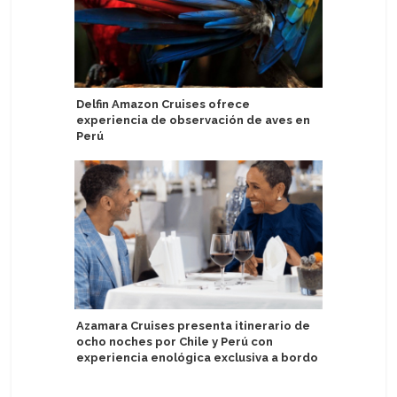
Delfin Amazon Cruises ofrece
Viva Crui
experiencia de observación de aves en
conciert
Perú
Catherine
Azamara Cruises presenta itinerario de
bahía de 
ocho noches por Chile y Perú con
experiencia enológica exclusiva a bordo