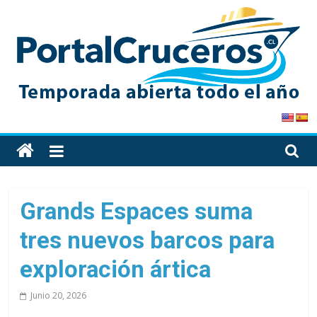
Skip
to
content
PortalCruceros
Toda
la
información
de
Grands Espaces suma
cruceros
tres nuevos barcos para
en
un
exploración ártica
solo
sitio
Junio 20, 2026