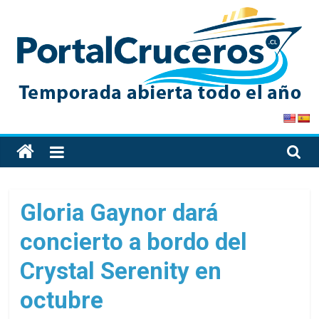
Skip
to
content
PortalCruceros
Toda
la
información
de
Gloria Gaynor dará
cruceros
concierto a bordo del
en
un
Crystal Serenity en
solo
sitio
octubre