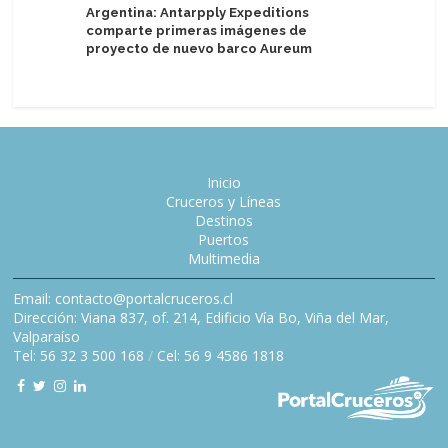
Argentina: Antarpply Expeditions
Viaje de
comparte primeras imágenes de
Chile y l
proyecto de nuevo barco Aureum
Reino Un
Inicio
Cruceros y Líneas
Destinos
Puertos
Multimedia
Email: contacto@portalcruceros.cl
Dirección: Viana 837, of. 214, Edificio Vía Bo, Viña del Mar,
Valparaíso
Tel: 56 32 3 500 168
/
Cel: 56 9 4586 1818