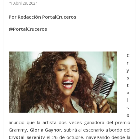
Abril 29, 2024
Por Redacción PortalCruceros
@PortalCruceros
C
r
y
s
t
a
l
s
e
anunció que la artista dos veces ganadora del premio
Grammy,
Gloria Gaynor
, subirá al escenario a bordo del
Crystal Serenity
el 26 de octubre, navegando desde la