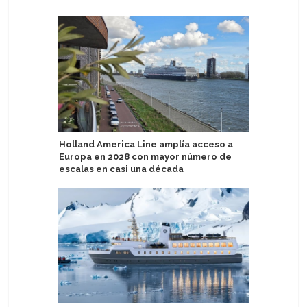
Holland America Line amplía acceso a
Nuevo Me
Europa en 2028 con mayor número de
platos y 
escalas en casi una década
Fred. Ol