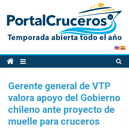
Skip
to
content
PortalCruceros
Toda
la
información
de
Gerente general de VTP
cruceros
valora apoyo del Gobierno
en
un
chileno ante proyecto de
solo
sitio
muelle para cruceros