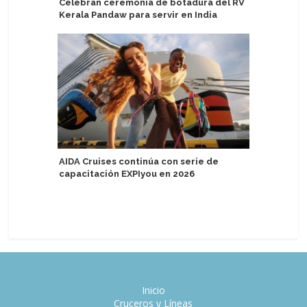
Celebran ceremonia de botadura del RV
Puerto d
Kerala Pandaw para servir en India
acercan a
marítima
AIDA Cruises continúa con serie de
capacitación EXPIyou en 2026
Carnival
con prog
para ases
Inicio
Cruceros y Líneas