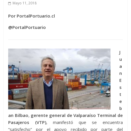
Mayo 11, 2018
Por PortalPortuario.cl
@PortalPortuario
J
u
a
n
E
s
t
e
b
an Bilbao
,
gerente general de Valparaíso Terminal de
Pasajeros (VTP)
, manifestó que se encuentra
“satisfecho” por el apoyo recibido por parte del