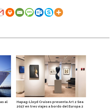
as al
Hapag-Lloyd Cruises presenta Art 2 Sea
MSC Crucero
2027 en tres viajes a bordo del Europa 2
el Mediterr
Lirica