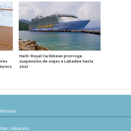
Haití: Royal Caribbean prorroga
ntes
suspensión de viajes a Labadee hasta
Mystic Cruis
turers
2027
el equipami
"arsenal" d
ltimedia
l Mar, Valparaíso