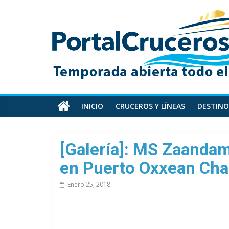
Skip
PortalCruceros
to
content
Toda
la
información
de
cruceros
en
INICIO
CRUCEROS Y LÍNEAS
DESTINO
un
solo
sitio
[Galería]: MS Zaandam
en Puerto Oxxean Ch
Enero 25, 2018