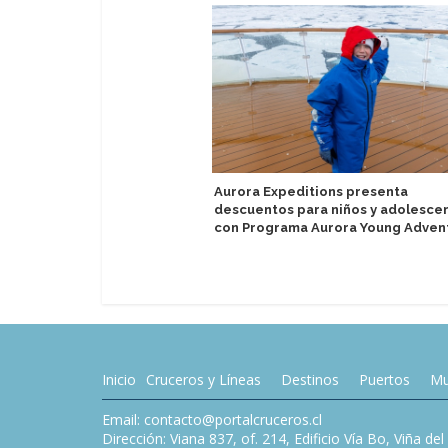
Aurora Expeditions presenta
descuentos para niños y adolesce
con Programa Aurora Young Adven
Inicio
Cruceros y Líneas
Destinos
Puertos
Mu
Email: contacto@portalcruceros.cl
Dirección: Viana 837, of. 214, Edificio Vía Bo, Viña de