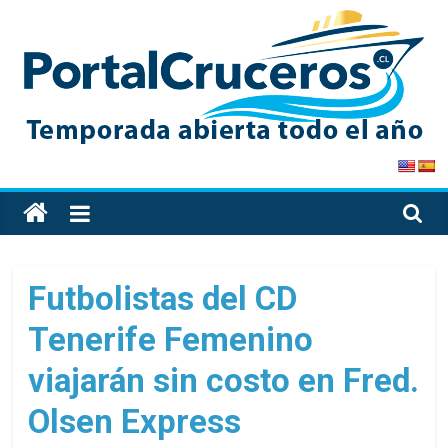
Skip
to
content
PortalCruceros
Toda
la
información
de
Futbolistas del CD
cruceros
Tenerife Femenino
en
un
viajarán sin costo en Fred.
solo
sitio
Olsen Express