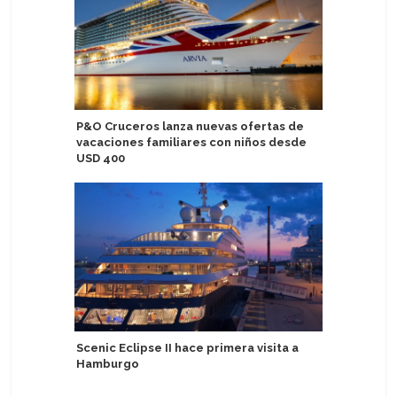
P&O Cruceros lanza nuevas ofertas de
Sirena s
vacaciones familiares con niños desde
la prima
USD 400
Navélia Y
Scenic Eclipse II hace primera visita a
de alqui
Hamburgo
Ampat