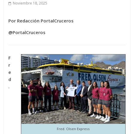
Noviembre 18, 2025
Por Redacción PortalCruceros
@PortalCruceros
F
r
e
d
.
Fred. Olsen Express