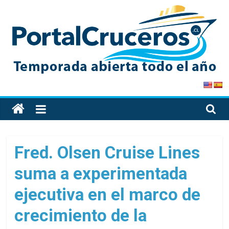
Skip
to
content
PortalCruceros
Toda
la
información
de
Fred. Olsen Cruise Lines
cruceros
suma a experimentada
en
un
ejecutiva en el marco de
solo
sitio
crecimiento de la