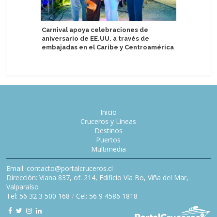
Carnival apoya celebraciones de
Holland 
aniversario de EE.UU. a través de
Europa e
embajadas en el Caribe y Centroamérica
escalas 
Inicio
Cruceros y Líneas
Destinos
Puertos
Multimedia
Email: contacto@portalcruceros.cl
Dirección: Viana 837, of. 214, Edificio Vía Bo, Viña del Mar,
Valparaíso
Tel: 56 32 3 500 168
/
Cel: 56 9 4586 1818