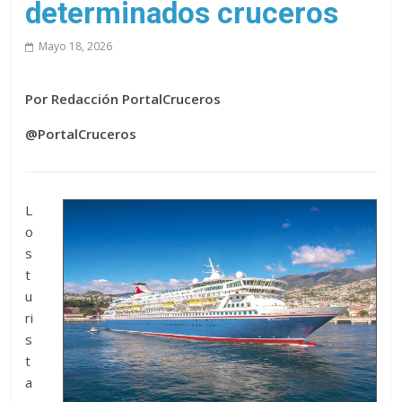
determinados cruceros
Mayo 18, 2026
Por Redacción PortalCruceros
@PortalCruceros
L
o
s
t
u
ri
s
t
a