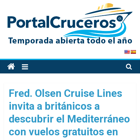
Skip
to
content
PortalCruceros
Toda
la
información
de
Fred. Olsen Cruise Lines
cruceros
invita a británicos a
en
un
descubrir el Mediterráneo
solo
sitio
con vuelos gratuitos en