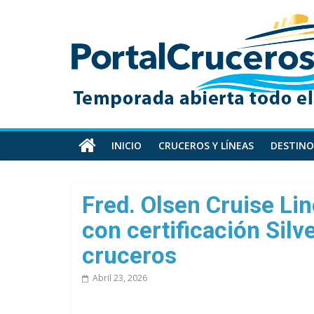
Skip
PortalCruceros
to
content
Toda
la
información
de
cruceros
en
INICIO
CRUCEROS Y LÍNEAS
DESTINO
un
solo
sitio
Fred. Olsen Cruise Li
con certificación Silv
cruceros
Abril 23, 2026