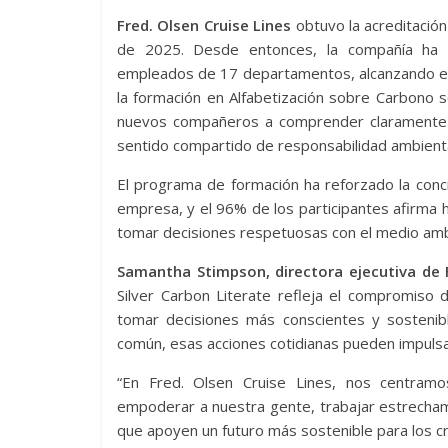
Fred. Olsen Cruise Lines
obtuvo la acreditació
de 2025. Desde entonces, la compañía ha i
empleados de 17 departamentos, alcanzando el 
la formación en Alfabetización sobre Carbono 
nuevos compañeros a comprender claramente 
sentido compartido de responsabilidad ambienta
El programa de formación ha reforzado la conci
empresa, y el 96% de los participantes afirma
tomar decisiones respetuosas con el medio ambie
Samantha Stimpson, directora ejecutiva de F
Silver Carbon Literate refleja el compromis
tomar decisiones más conscientes y sostenib
común, esas acciones cotidianas pueden impulsa
“En Fred. Olsen Cruise Lines, nos centram
empoderar a nuestra gente, trabajar estrecha
que apoyen un futuro más sostenible para los cru