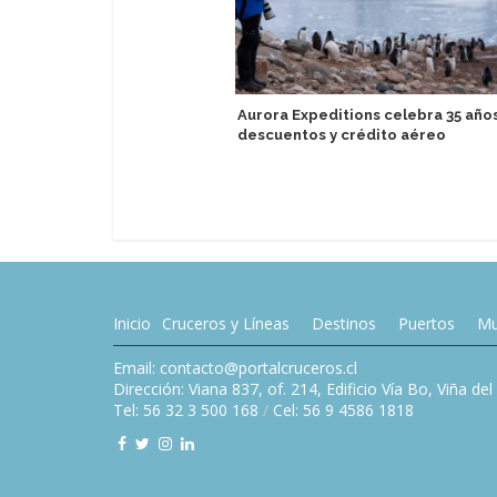
Aurora Expeditions celebra 35 año
descuentos y crédito aéreo
Inicio
Cruceros y Líneas
Destinos
Puertos
Mu
Email: contacto@portalcruceros.cl
Dirección: Viana 837, of. 214, Edificio Vía Bo, Viña de
Tel: 56 32 3 500 168
/
Cel: 56 9 4586 1818