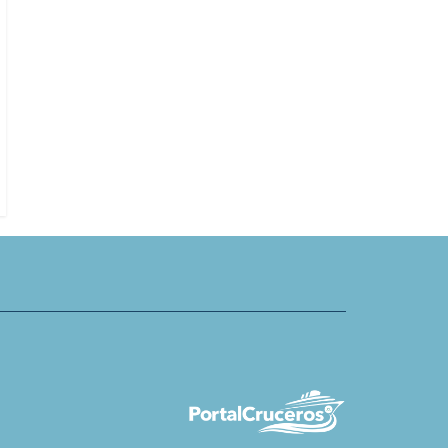
Aurora Expeditions celebra 35 añ
p presenta gama ampliada
descuentos y crédito aéreo
rrestres artesanales en
028 y 2029