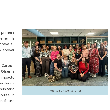
 primera
ener la
braya su
y apoyar
 Carbon
. Olsen
a
impacto
acitarlos
munitario
Fred. Olsen Cruise Lines
mpulsa un
un futuro