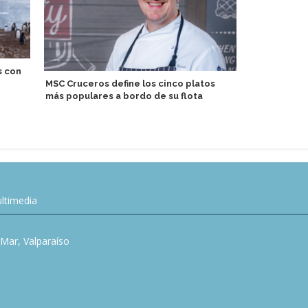
s con
MSC Cruceros define los cinco platos
Scenic Grou
más populares a bordo de su flota
de viajes te
colección 2
ltimedia
l Mar, Valparaíso