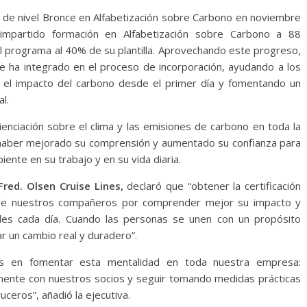
n de nivel Bronce en Alfabetización sobre Carbono en noviembre
mpartido formación en Alfabetización sobre Carbono a 88
programa al 40% de su plantilla. Aprovechando este progreso,
se ha integrado en el proceso de incorporación, ayudando a los
el impacto del carbono desde el primer día y fomentando un
l.
enciación sobre el clima y las emisiones de carbono en toda la
 haber mejorado su comprensión y aumentado su confianza para
nte en su trabajo y en su vida diaria.
red. Olsen Cruise Lines,
declaró que “obtener la certificación
o de nuestros compañeros por comprender mejor su impacto y
les cada día. Cuando las personas se unen con un propósito
r un cambio real y duradero”.
os en fomentar esta mentalidad en toda nuestra empresa:
mente con nuestros socios y seguir tomando medidas prácticas
ceros”, añadió la ejecutiva.