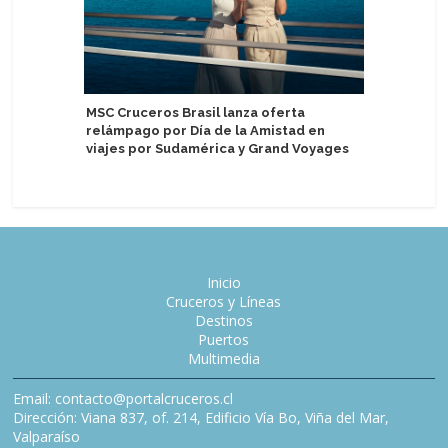
MSC Cruceros Brasil lanza oferta
Realizan
relámpago por Día de la Amistad en
Aman at S
viajes por Sudamérica y Grand Voyages
Inicio
Cruceros y Líneas
Destinos
Puertos
Multimedia
Email: contacto@portalcruceros.cl
Dirección: Viana 837, of. 214, Edificio Vía Bo, Viña del Mar,
Valparaíso