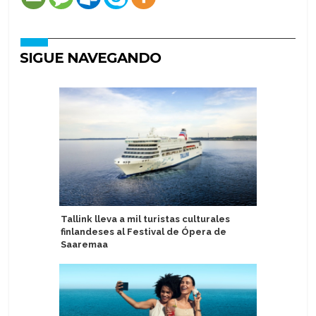
SIGUE NAVEGANDO
Tallink lleva a mil turistas culturales
Presenta
finlandeses al Festival de Ópera de
en hotel
Saaremaa
del Asuka