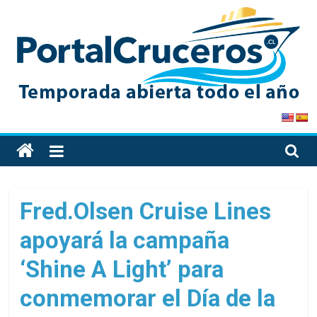
Skip
to
content
PortalCruceros
Toda
la
información
de
Fred.Olsen Cruise Lines
cruceros
apoyará la campaña
en
un
‘Shine A Light’ para
solo
sitio
conmemorar el Día de la