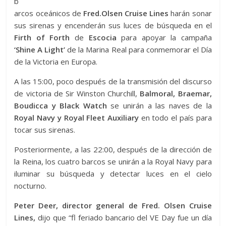
b
arcos oceánicos de
Fred.Olsen Cruise Lines
harán sonar
sus sirenas y encenderán sus luces de búsqueda en el
Firth of Forth
de
Escocia
para apoyar la campaña
‘Shine A Light’
de la Marina Real para conmemorar el Día
de la Victoria en Europa.
A las 15:00, poco después de la transmisión del discurso
de victoria de Sir Winston Churchill,
Balmoral, Braemar,
Boudicca y Black Watch
se unirán a las naves de la
Royal Navy y Royal Fleet Auxiliary
en todo el país para
tocar sus sirenas.
Posteriormente, a las 22:00, después de la dirección de
la Reina, los cuatro barcos se unirán a la Royal Navy para
iluminar su búsqueda y detectar luces en el cielo
nocturno.
Peter Deer, director general de Fred. Olsen Cruise
Lines,
dijo que “fl feriado bancario del VE Day fue un día