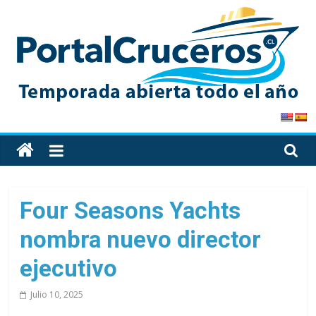
Skip
to
content
PortalCruceros
Toda
la
información
de
Four Seasons Yachts
cruceros
nombra nuevo director
en
un
ejecutivo
solo
sitio
Julio 10, 2025