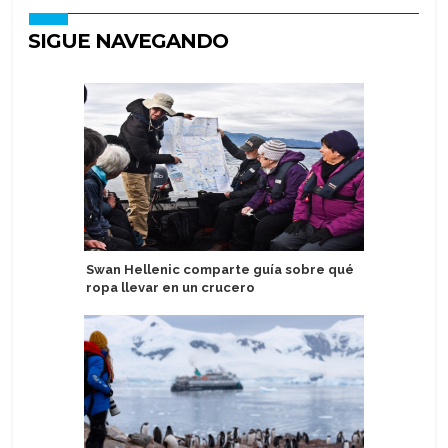
SIGUE NAVEGANDO
Swan Hellenic comparte guía sobre qué
Stella Ma
ropa llevar en un crucero
entregan
tripulac