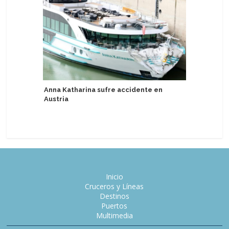
Anna Katharina sufre accidente en
AIDA test
Austria
automát
Inicio
Cruceros y Líneas
Destinos
Puertos
Multimedia