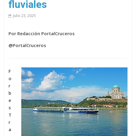
fluviales
Julio 23, 2025
Por Redacción PortalCruceros
@PortalCruceros
F
o
r
b
e
s
T
r
a