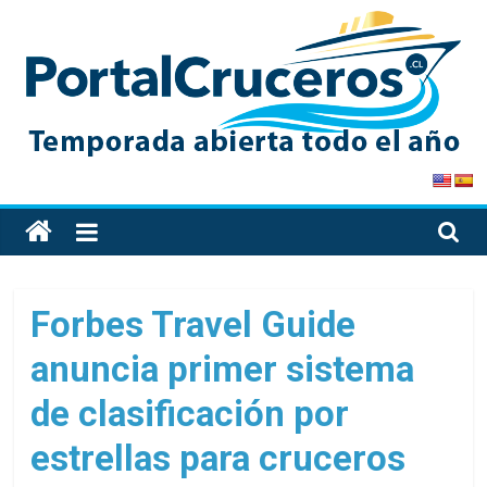
Skip
to
content
PortalCruceros
Toda
la
información
de
Forbes Travel Guide
cruceros
anuncia primer sistema
en
un
de clasificación por
solo
sitio
estrellas para cruceros