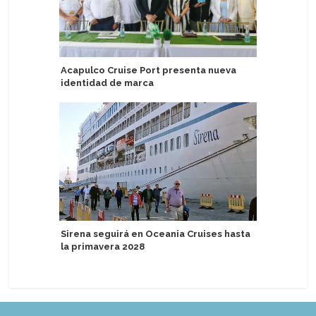
Acapulco Cruise Port presenta nueva
P&O Crui
identidad de marca
Keel & Co
Sirena seguirá en Oceania Cruises hasta
Prueban 
la primavera 2028
sostenib