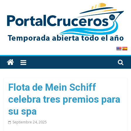
Skip
to
content
PortalCruceros
Toda
la
información
de
Flota de Mein Schiff
cruceros
celebra tres premios para
en
un
su spa
solo
sitio
Septiembre 24, 2025