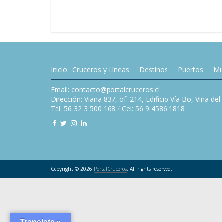
Inicio
Cruceros y Líneas
Destinos
Puertos
Mu
Email: contacto@portalcruceros.cl
Dirección: Viana 837, of. 214, Edificio Vía Bo, Viña de
Tel: 56 32 3 500 168
/
Cel: 56 9 4586 1818
Copyright © 2026
PortalCruceros
. All rights reserved.
Translate »