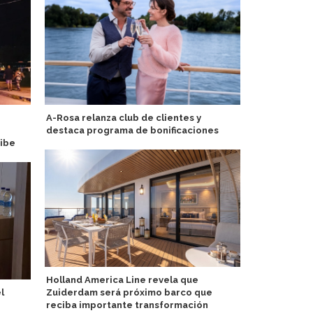
A-Rosa relanza club de clientes y
Estudio det
destaca programa de bonificaciones
vería afect
ribe
de cruceros
Holland America Line revela que
l
Zuiderdam será próximo barco que
EAU: reserv
reciba importante transformación
Lista del Pa