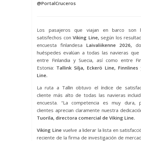
@PortalCruceros
Los pasajeros que viajan en barco son 
satisfechos con
Viking Line,
según los resultad
encuesta finlandesa
Laivaliikenne 2026,
d
huéspedes evalúan a todas las navieras que
entre Finlandia y Suecia, así como entre Fin
Estonia:
Tallink Silja, Eckerö Line, Finnlines
Line.
La ruta a Tallin obtuvo el índice de satisfa
cliente más alto de todas las navieras inclui
encuesta. “La competencia es muy dura, 
clientes aprecian claramente nuestra dedicación
Tuorila, directora comercial de Viking Line.
Viking Line
vuelve a liderar la lista en satisfac
reciente de la firma de investigación de merc