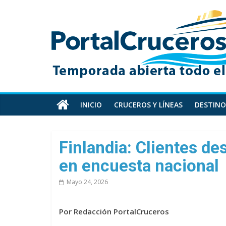
Skip
PortalCruceros
to
content
Toda
la
información
de
cruceros
en
INICIO
CRUCEROS Y LÍNEAS
DESTINO
un
solo
sitio
Finlandia: Clientes de
en encuesta nacional
Mayo 24, 2026
Por Redacción PortalCruceros