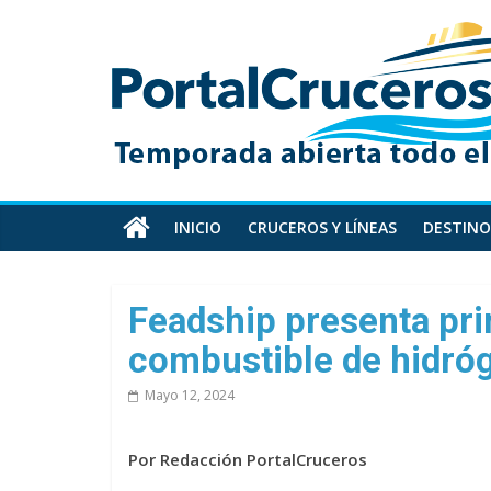
Skip
PortalCruceros
to
content
Toda
la
información
de
cruceros
en
INICIO
CRUCEROS Y LÍNEAS
DESTINO
un
solo
sitio
Feadship presenta pri
combustible de hidró
Mayo 12, 2024
Por Redacción PortalCruceros