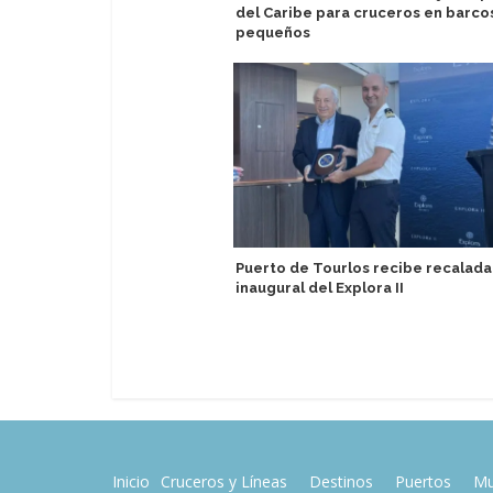
del Caribe para cruceros en barco
pequeños
Puerto de Tourlos recibe recalada
inaugural del Explora II
Inicio
Cruceros y Líneas
Destinos
Puertos
Mu