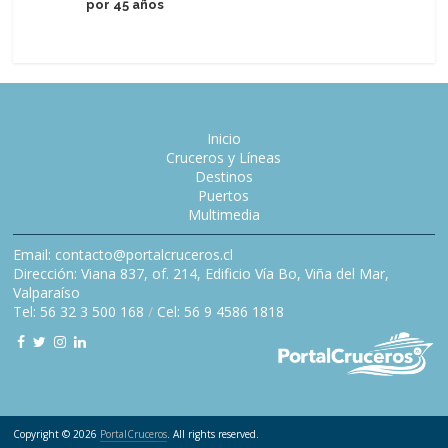
por 45 años
tras vara
Inicio
Cruceros y Líneas
Destinos
Puertos
Multimedia
Email: contacto@portalcruceros.cl
Dirección: Viana 837, of. 214, Edificio Vía Bo, Viña del Mar,
Valparaíso
Tel: 56 32 3 500 168
/
Cel: 56 9 4586 1818
Copyright © 2026
PortalCruceros
. All rights reserved.