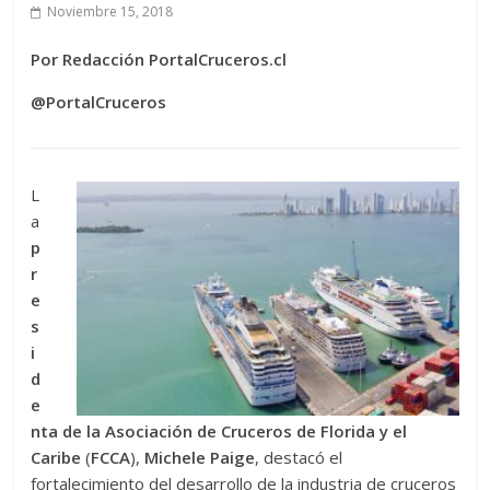
Noviembre 15, 2018
Por Redacción PortalCruceros.cl
@PortalCruceros
L
a
p
r
e
s
i
d
e
nta de la Asociación de Cruceros de Florida y el
Caribe
(
FCCA
),
Michele Paige
, destacó el
fortalecimiento del desarrollo de la industria de cruceros