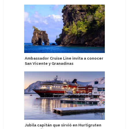
Ambassador Cruise Line invita a conocer
Tripulant
San Vicente y Granadinas
Celebrity
Jubila capitán que sirvió en Hurtigruten
Evacúan 1