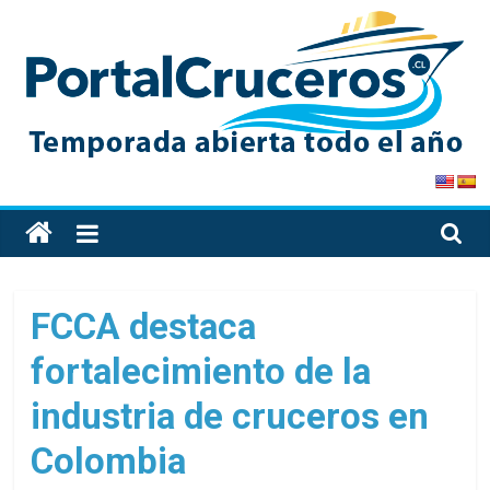
Skip
to
content
PortalCruceros
Toda
la
información
de
FCCA destaca
cruceros
fortalecimiento de la
en
un
industria de cruceros en
solo
sitio
Colombia