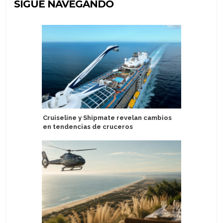
SIGUE NAVEGANDO
Cruiseline y Shipmate revelan cambios
Poseidon
en tendencias de cruceros
experienc
la Antárt