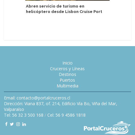
Abren servicio de turismo en
helicóptero desde Lisbon Cruise Port
CroisiEu
fluviales
Barcelon
Inicio
Cruceros y Líneas
Destinos
Puertos
Multimedia
Email: contacto@portalcruceros.cl
Dirección: Viana 837, of. 214, Edificio Vía Bo, Viña del Mar,
Valparaíso
Tel: 56 32 3 500 168
/
Cel: 56 9 4586 1818