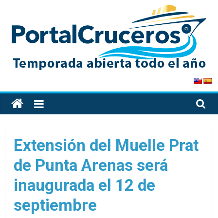
Skip
to
content
PortalCruceros
Toda
la
información
de
Extensión del Muelle Prat
cruceros
de Punta Arenas será
en
un
inaugurada el 12 de
solo
sitio
septiembre